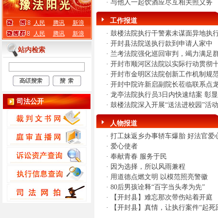
·
与他人一起饮酒应尽互相关照义务
工作报道
人民
腾讯
新浪
·
鼓楼法院执行干警素未谋面异地执
人民
腾讯
新浪
·
开封县法院送执行款到申请人家中
站内检索
·
兰考法院强化巡回审判，竭力满足
·
开封市顺河区法院以实际行动贯彻
·
开封市金明区法院创新工作机制规
·
开封中院许新启副院长莅临联系点
·
龙亭法院执行员3日内快速结案 彰
司法公开
·
鼓楼法院深入开展“送法进校园”活
人物报道
·
打工妹返乡办事轿车爆胎 好法官爱
·
爱心使者
·
奉献青春 服务于民
·
因为选择，所以风雨兼程
·
用道德点燃文明 以模范照亮警徽
·
80后男孩诠释“百字当头孝为先”
·
【开封县】难忘那次带伤站着开庭
·
【开封县】真情，让执行案件“起死