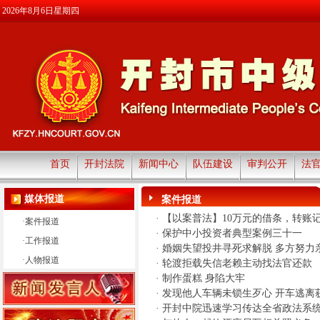
2026年8月6日星期四
首页
开封法院
新闻中心
队伍建设
审判公开
法
媒体报道
案件报道
·
【以案普法】10万元的借条，转账
·
案件报道
·
保护中小投资者典型案例三十一
·
工作报道
·
婚姻失望投井寻死求解脱 多方努力
·
人物报道
·
轮渡拒载失信老赖主动找法官还款
·
制作蛋糕 身陷大牢
·
发现他人车辆未锁生歹心 开车逃离
·
开封中院迅速学习传达全省政法系统