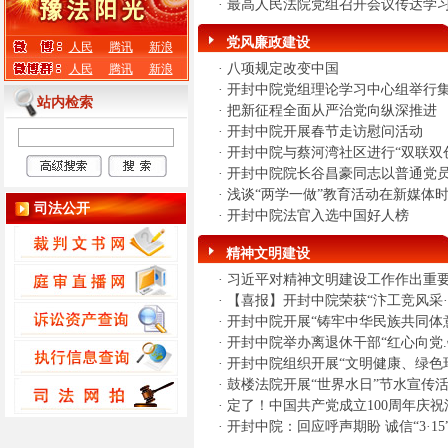
·
最高人民法院党组召开会议传达学习
党风廉政建设
人民
腾讯
新浪
·
八项规定改变中国
人民
腾讯
新浪
·
开封中院党组理论学习中心组举行
站内检索
·
把新征程全面从严治党向纵深推进
·
开封中院开展春节走访慰问活动
·
开封中院与蔡河湾社区进行“双联双
·
开封中院院长谷昌豪同志以普通党
·
浅谈“两学一做”教育活动在新媒体
司法公开
·
开封中院法官入选中国好人榜
精神文明建设
·
习近平对精神文明建设工作作出重
·
【喜报】开封中院荣获“汴工竞风采
·
开封中院开展“铸牢中华民族共同体
·
开封中院举办离退休干部“红心向党
·
开封中院组织开展“文明健康、绿色
·
鼓楼法院开展“世界水日”节水宣传
·
定了！中国共产党成立100周年庆
·
开封中院：回应呼声期盼 诚信“3·15