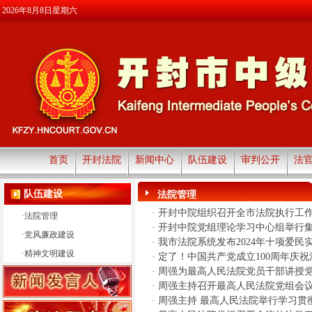
2026年8月8日星期六
首页
开封法院
新闻中心
队伍建设
审判公开
法
队伍建设
法院管理
·
开封中院组织召开全市法院执行工
·
法院管理
·
开封中院党组理论学习中心组举行
·
党风廉政建设
·
我市法院系统发布2024年十项爱民
·
精神文明建设
·
定了！中国共产党成立100周年庆
·
周强为最高人民法院党员干部讲授党课
·
周强主持召开最高人民法院党组会议
·
周强主持 最高人民法院举行学习贯