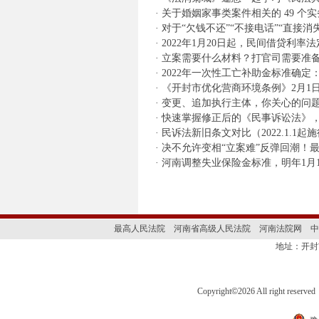
·
关于婚姻家事类案件相关的 49 个
·
对于“欠钱不还”“不接电话”“直接
·
2022年1月20日起，民间借贷利率法
·
立案需要什么材料？打官司需要准
·
2022年一次性工亡补助金标准确定：
·
《开封市优化营商环境条例》2月1
·
变更、追加执行主体，你关心的问
·
快速掌握修正后的《民事诉讼法》
·
民诉法新旧条文对比（2022.1.1起
·
决不允许变相“立案难”反弹回潮！
·
河南调整失业保险金标准，明年1月
最高人民法院
河南省高级人民法院
河南法院网
中
地址：开封
Copyright
©
2026 All right 