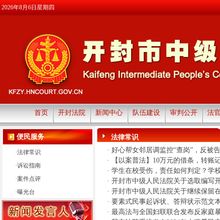
2026年8月6日星期四
首页
开封法院
新闻中心
队伍建设
审判公开
法
便民服务
法律常识
·
好心帮女邻居调监控“查岗”，反被
·
法律常识
·
【以案普法】10万元的借条，转账
·
诉讼指南
·
学生在校受伤，责任如何判定？学
·
案件点评
·
开封市中级人民法院关于选取编写开
·
开封市中级人民法院关于继续保留
·
曝光台
·
要素式民事起诉状、答辩状示范文
·
最高法与全国妇联联合发布反家庭