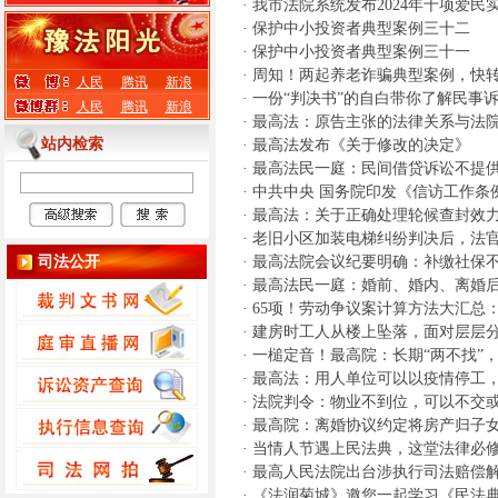
·
我市法院系统发布2024年十项爱民
·
保护中小投资者典型案例三十二
·
保护中小投资者典型案例三十一
·
周知！两起养老诈骗典型案例，快
人民
腾讯
新浪
·
一份“判决书”的自白带你了解民事
人民
腾讯
新浪
·
最高法：原告主张的法律关系与法
站内检索
·
最高法发布《关于修改的决定》
·
最高法民一庭：民间借贷诉讼不提
·
中共中央 国务院印发《信访工作条
·
最高法：关于正确处理轮候查封效力相关
·
老旧小区加装电梯纠纷判决后，法
司法公开
·
最高法院会议纪要明确：补缴社保不
·
最高法民一庭：婚前、婚内、离婚
·
65项！劳动争议案计算方法大汇总：
·
建房时工人从楼上坠落，面对层层
·
一槌定音！最高院：长期“两不找”
·
最高法：用人单位可以以疫情停工，
·
法院判令：物业不到位，可以不交
·
最高院：离婚协议约定将房产归子
·
当情人节遇上民法典，这堂法律必
·
最高人民法院出台涉执行司法赔偿
·
《法润菊城》邀您一起学习《民法