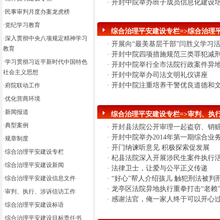
·
开封中院举办班子成员信息化建设
·
民事审判月度办案龙虎榜
·
党纪学习教育
综合治理平安建设专栏=>综合治理
·
深入贯彻中央八项规定精神学习
·
开展向“最美基层干部”闫胜义学习
教育
·
开封中院四项措施规范三类罪犯减
·
学习贯彻习近平新时代中国特色
·
开封中院举行全市法院行政案件异
社会主义思想
·
开封中院举办司法文明礼仪讲座
·
开封中院注重培养干警优良道德和
·
府院联动工作
·
优化营商环境
·
新闻报道
综合治理平安建设专栏=>审判、执
·
典型案例
·
开封县法院公开审理一起盗窃、销
·
开封中院举办2014年第一期综合业
·
规章制度
·
开门纳谏听意见 积极探索促发展
·
综合治理平安建设专栏
·
杞县法院深入开展涉民生案件执行
·
综合治理平安建设新闻
·
法律卫士，让爱与公平正义传递
·
综合治理平安建设信息文件
·
“好心”帮人介绍孩儿 触犯刑法被判
·
龙亭区法院异地执行重拳打击“老赖
·
审判、执行、涉诉信访工作
·
感谢法官，俺一家人终于可以开心
·
综合治理平安建设标语
·
综合治理平安建设目标责任书