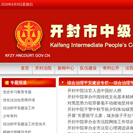
2026年8月9日星期日
首页
开封法院
新闻中心
队伍建设
审判公开
法
专题报道
综合治理平安建设专栏=>综合治理
·
开封中院法官入选中国好人榜
·
党史学习教育专题
·
开封中院举办中国传统文化基本精
·
优化法治化营商环境
·
对黑恶势力犯罪要毫不动摇地坚持
·
综治和平安建设工作
·
开封中院干警中秋节前夕到朱仙镇
·
开展“关爱留守儿童，城乡孩子手拉
·
少年审判
·
开封中院举办全市法院网络工作培
·
综治和平安建设工作宣传月
·
开封中院举办全市法官心理调适讲
·
精神文明建设专栏