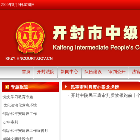
2026年8月9日星期日
首页
开封法院
新闻中心
队伍建设
审判公开
法
专题报道
民事审判月度办案龙虎榜
·
开封中院民三庭审判质效领跑前十
·
党史学习教育专题
·
优化法治化营商环境
·
综治和平安建设工作
·
少年审判
·
综治和平安建设工作宣传月
·
精神文明建设专栏