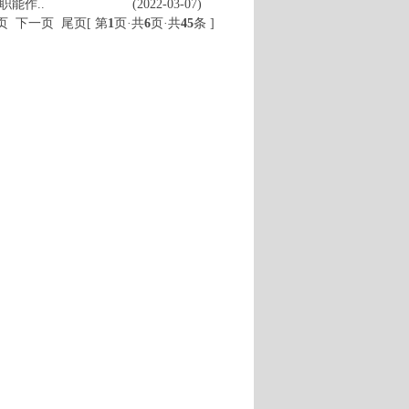
能作..
(2022-03-07)
上页
下一页
尾页
[ 第
1
页·共
6
页·共
45
条 ]