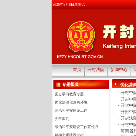
2026年8月8日星期六
首页
开封法院
新闻中心
专题报道
优化营商
·
开封中院
·
党史学习教育专题
·
开封中院
·
优化法治化营商环境
·
开封中院
·
综治和平安建设工作
·
开封中院
·
开封法
·
少年审判
·
开封中院
·
综治和平安建设工作宣传月
·
河南省开
·
精神文明建设专栏