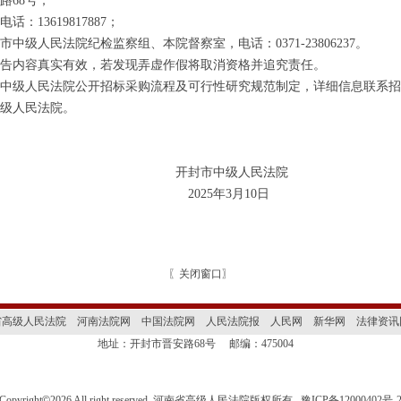
路68号；
：13619817887；
人民法院纪检监察组、本院督察室，电话：0371-23806237。
内容真实有效，若发现弄虚作假将取消资格并追究责任。
级人民法院公开招标采购流程及可行性研究规范制定，详细信息联系招
级人民法院。
市中级人民法院
5年3月10日
〖
关闭窗口
〗
省高级人民法院
河南法院网
中国法院网
人民法院报
人民网
新华网
法律资讯
地址：开封市晋安路68号
邮编：475004
Copyright
©
2026 All right reserved 河南省高级人民法院版权所有
豫ICP备12000402号-