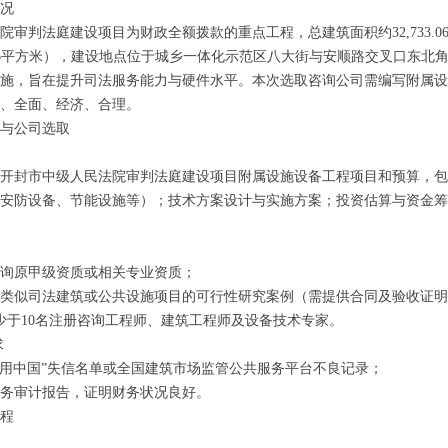
况
法庭建设项目为财政全额拨款的重点工程，总建筑面积约32,733.06平方
73.96平方米），建设地点位于城乡一体化示范区八大街与安顺路交叉口东北
施，旨在提升司法服务能力与硬件水平。本次选取咨询公司需编写附属设
、全面、经济、合理。
与公司选取
封市中级人民法院审判法庭建设项目附属设施设备工程项目和预算，包
安防设备、节能设施等）；技术方案设计与实施方案；投资估算与资金筹
询原甲级资质或相关专业资质；
类似司法建筑或公共设施项目的可行性研究案例（需提供合同及验收证
于10名注册咨询工程师、建筑工程师及设备技术专家。
求
用中国”失信名单或全国建筑市场监管公共服务平台不良记录；
务审计报告，证明财务状况良好。
程
式