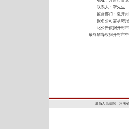
地址：开封市晋安
联系人：靳先生，电话
监督部门：驻开封市中级
报名公司需承诺报告
此公告依据开封市中
最终解释权归开封市中
开封
202
最高人民法院
河南