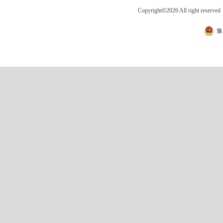
Copyright
©
2026 All right 
豫