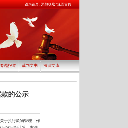
设为首页
/
添加收藏
/
返回首页
专题报道
裁判文书
法律文库
案款的公示
关于执行款物管理工作
之日次日起计算。案件