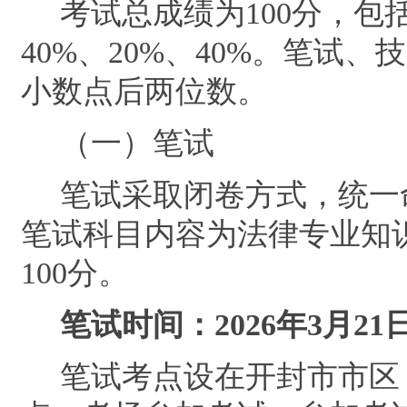
考试总成绩为
100
分，包
40%
、
20%
、
40%
。
笔试、技
小数点后两位数。
（一）笔试
笔试采取闭卷方式
，
统一
笔试科目
内容为法律专业知
100
分。
笔试时间：
2026
年
3
月
21
笔试考点设在开封市市区