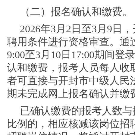
（二）报名确认和缴费。
2026
年
3
月
2
日至
3
月
9
日，
聘用条件进行资格审查。通
9:00
至
3
月
10
日
17:00
期间登
认和缴费，报考人员每人收
者可直接与开封市中级人民
期未完成网上报名确认并缴
已确认缴费的报考人数与
比例的，相应核减该岗位招