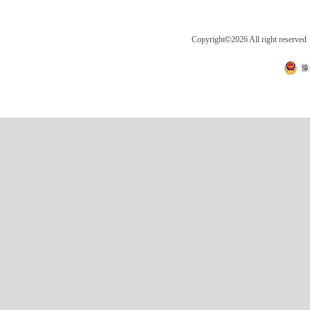
Copyright
©
2026 All right 
豫