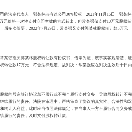
法定代表人，郭某林占有该公司30%股权，2021年11月16日，郭某
30万元价格一次性支付立即生效的方式转出，但常某强仅支付10万元股权转
，后多次催要，2022年7月29日，常某强又支付郭某林股权转让款3万元
某强拖欠郭某林股权转让款有协议书、借条为证，该事实客观清楚，证
权转让款17万元，符合法律规定。故判决：常某强应在判决生效后十日
权的股东签订协议却不履行或不完全履行支付义务，导致股权转让不完
继续履行的责任。法院在审理中，严格审查了协议的真实性、合法性和双
和转让人利益，此时应当依照法律规定，在当事人一方不履行合同义务或
续履行的责任，及时支付股权转让款。