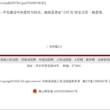
.com/s/mdKHY9vCpytI5lS06V8OIQ
——平安建设中的柔性与担当。她就是喜欢“小叮当”的女法官：杨雯蒨。
〖
关闭窗口
〗
省高级人民法院
河南法院网
中国法院网
人民法院报
人民网
新华网
法律资讯
地址：开封市晋安路68号
邮编：475004
Copyright
©
2026 All right reserved 河南省高级人民法院版权所有
豫ICP备12000402号-
豫公网安备 41010502004431号