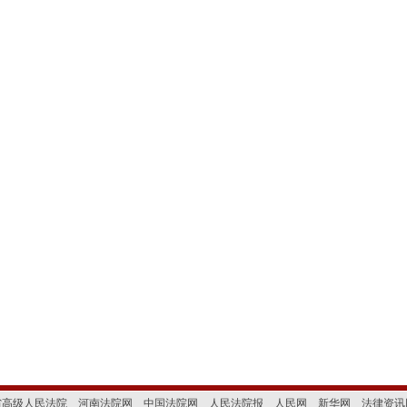
省高级人民法院
河南法院网
中国法院网
人民法院报
人民网
新华网
法律资讯